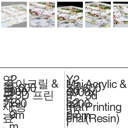
2
Y
연
2
아크릴 &
Acrylic &
주
Mai
1:600
축
1:600
S
0
e
도
0
900
크
900x
S
3D 프린
3d
요
n
척
c
2
a
:
2
x90
기
900
iz
팅
Printing
재
mat
.
a
2
r
2
0m
.
mm
e.
(Resin)
료
erial
l
:
m