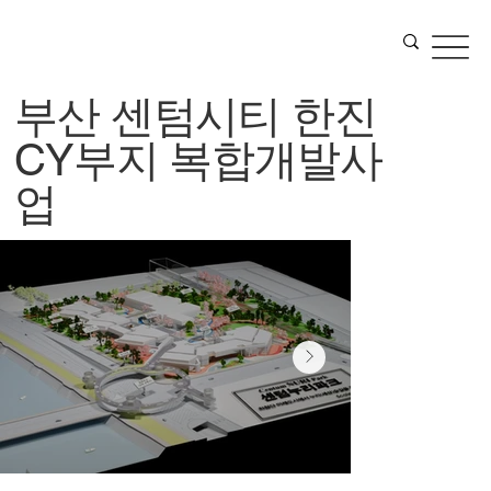
부산 센텀시티 한진
CY부지 복합개발사
업