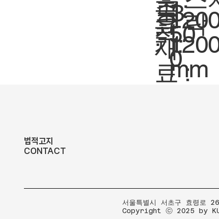
축
1:
도
3
크
120
락
요
척.
50
:
기.
120
재
0
mm
료 :
법적고지
CONTACT
​서울특별시 서초구 효령로 267
Copyright ⓒ 2025 by K