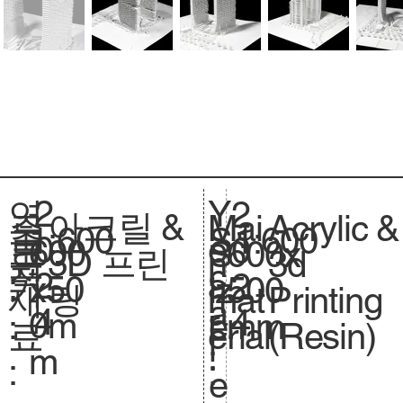
2
Y
연
2
아크릴 &
Acrylic &
주
Mai
1:600
축
1:600
S
0
e
도
0
600
크
600x
S
3D 프린
3d
요
n
척
c
2
a
:
2
x50
기
500
iz
팅
Printing
재
mat
.
a
4
r
4
0m
.
mm
e.
(Resin)
료
erial
l
:
m
:
:
e