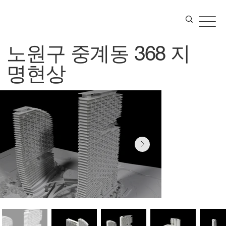
노원구 중계동 368 지
명현상