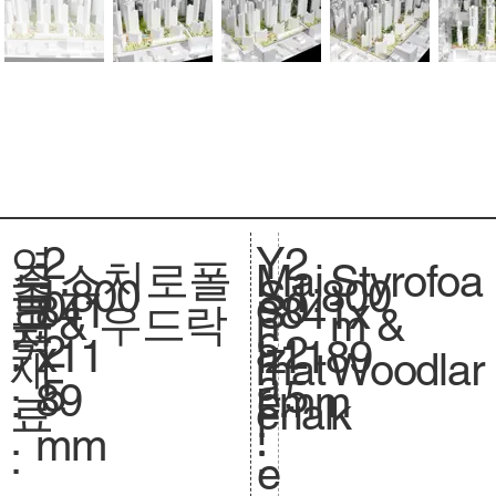
2
Y
연
2
스치로폴
Styrofoa
주
Mai
1:800
축
1:800
S
0
e
도
0
841
크
841x
S
& 우드락
m &
요
n
척
c
2
a
:
2
x11
기
1189
iz
Woodlar
재
mat
.
a
5
r
5
89
.
mm
e.
k
료
erial
l
:
mm
:
:
e