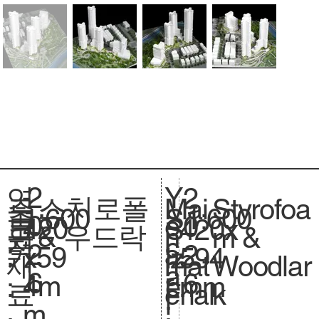
2
Y
연
2
스치로폴
Styrofoa
주
Mai
1:600
축
1:600
S
0
e
도
0
420
크
420x
S
& 우드락
m &
요
n
척
c
2
a
:
2
x59
기
594
iz
Woodlar
재
mat
.
a
6
r
6
4m
.
mm
e.
k
료
erial
l
:
m