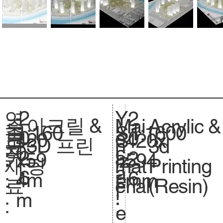
2
Y
연
2
아크릴 &
Acrylic &
주
Mai
1:160
축
1:1600
S
0
e
도
0
420
크
420x
S
3D 프린
3d
요
n
0
척
c
2
a
:
2
x59
기
594
iz
팅
Printing
재
mat
.
a
6
r
6
4m
.
mm
e.
(Resin)
료
erial
l
:
m
:
:
e