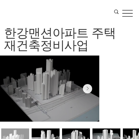
한강맨션아파트 주택
재건축정비사업