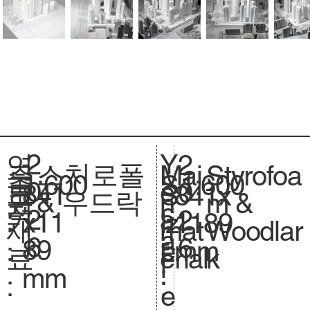
2
Y
연
2
스치로폴
Styrofoa
주
Mai
1:600
축
1:600
S
0
e
도
0
841
크
841x
S
& 우드락
m &
요
n
척
c
2
a
:
2
x11
기
1189
iz
Woodlar
재
mat
.
a
6
r
6
89
.
mm
e.
k
료
erial
l
:
mm
:
:
e