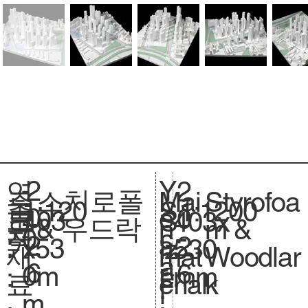
2
Y
연
2
스치로폴
Styrofoa
주
Mai
1:120
축
1:1200
S
0
e
도
0
403
크
403x
S
& 우드락
m &
요
n
0
척
c
2
a
:
2
x53
기
530
iz
Woodlar
재
mat
.
a
6
r
6
0m
.
mm
e.
k
료
erial
l
:
m