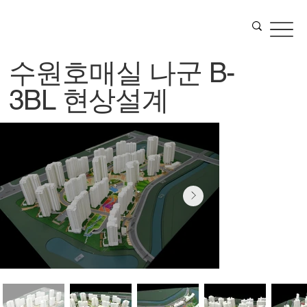
수원호매실 나군 B-
3BL 현상설계