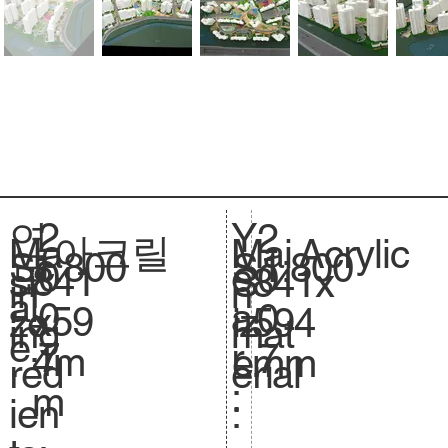
2
Y
연
2
아크릴
Acrylic
Ma
Mai
1:800
Sc
1:800
S
0
e
도
0
841
si
841x
S
in
n
al
.
0
a
:
0
x59
ze
594
iz
ing
mat
e.
7
r
7
4m
.
mm
e.
red
erial
:
m
ien
: