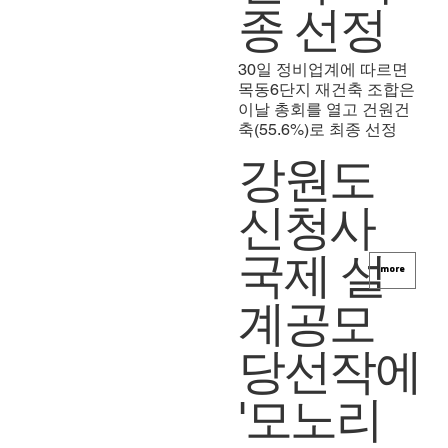
종 선정
30일 정비업계에 따르면
목동6단지 재건축 조합은
이날 총회를 열고 건원건
축(55.6%)로 최종 선정
강원도
신청사
국제 설
more
계공모
당선작에
'모노리