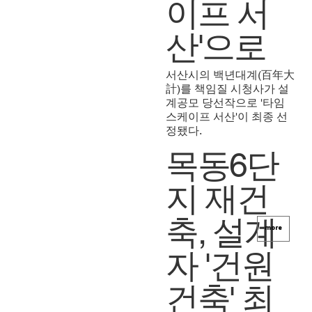
이프 서
산'으로
서산시의 백년대계(百年大
計)를 책임질 시청사가 설
계공모 당선작으로 '타임
스케이프 서산'이 최종 선
정됐다.
목동6단
지 재건
축, 설계
more
자 '건원
건축' 최