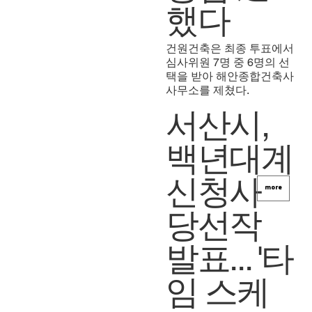
했다
건원건축은 최종 투표에서
심사위원 7명 중 6명의 선
택을 받아 해안종합건축사
사무소를 제쳤다.
서산시,
백년대계
신청사
more
당선작
발표... '타
임 스케