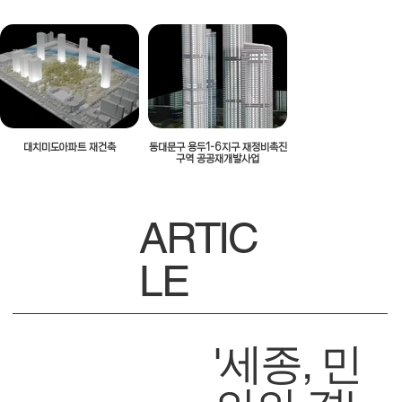
대치미도아파트 재건축
동대문구 용두1-6지구 재정비촉진
구역 공공재개발사업
ARTIC
LE
'세종, 민