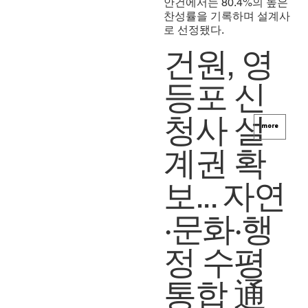
안건에서는 80.4%의 높은
찬성률을 기록하며 설계사
로 선정됐다.
건원, 영
등포 신
청사 설
more
계권 확
보... 자연
·문화·행
정 수평
통합 通