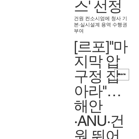
스' 선정
건원 컨소시엄에 청사 기
본·실시설계 용역 수행권
부여
[르포]"마
지막 압
구정 잡
more
아라"…
해안
·ANU·건
원 뛰어