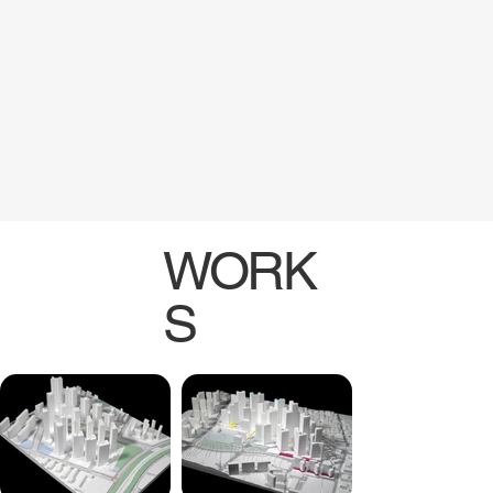
WORK
S