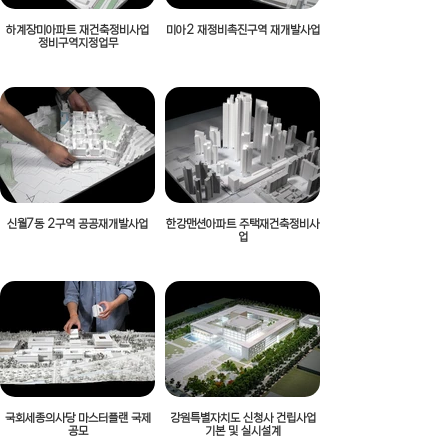
하계장미아파트 재건축정비사업
미아2 재정비촉진구역 재개발사업
정비구역지정업무
신월7동 2구역 공공재개발사업
한강맨션아파트 주택재건축정비사
업
국회세종의사당 마스터플랜 국제
강원특별자치도 신청사 건립사업
공모
기본 및 실시설계