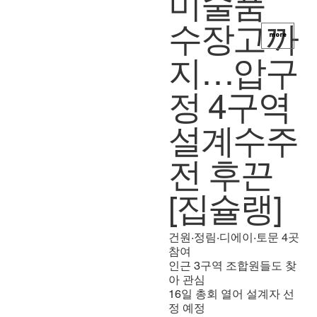
미술품
수장고까
more
지…압구
정 4구역
설계수주
전 후끈
[집슐랭]
건원·정림·디에이·토문 4곳
참여
인근 3구역 조합원들도 찾
아 관심
16일 총회 열어 설계자 선
정 예정