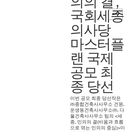
의의 결',
국회세종
more
의사당
마스터플
랜 국제
공모 최
종 당선
이번 공모 최종 당선작은
㈜종합건축사사무소 건원,
운생동건축사사무소㈜, 다
울건축사사무소 팀의 <세
종, 민의의 결(비움과 흐름
으로 엮는 민의의 중심)>이