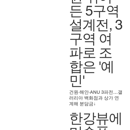
든 5구역
설계전, 3
구역 여
파로 조
합은 '예
민'
건원·해안·ANU 3파전…갤
러리아 백화점과 상가 연
계해 분담금↓
한강뷰에