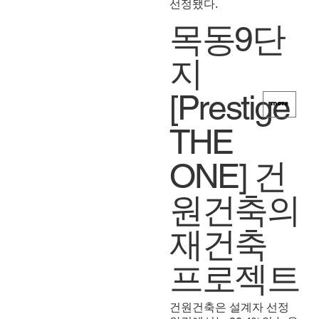
선정됐다.
목동9단
지
[Prestige
more
THE
ONE] 건
원건축의
재건축
프로젝트
건원건축은 설계자 선정