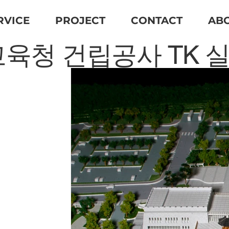
RVICE
PROJECT
CONTACT
AB
육청 건립공사 TK 