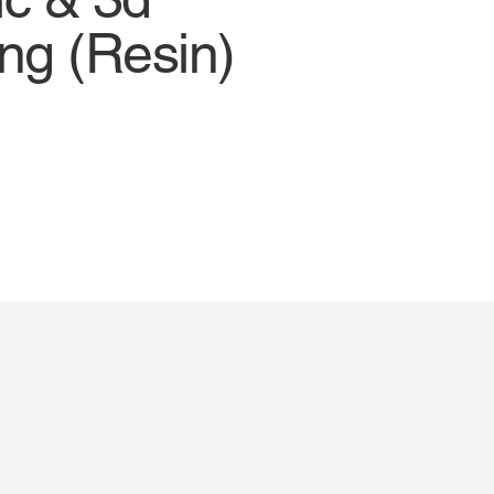
ing (Resin)