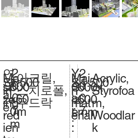
2
Y
연
2
아크릴,
Acrylic,
Ma
Mai
1:500
Sc
1:500
S
0
e
도
0
600
si
600x
S
스치로폴,
Styrofoa
in
n
al
.
0
a
:
0
x60
ze
600
iz
우드락
m,
ing
mat
e.
7
r
7
0m
.
mm
e.
Woodlar
red
erial
:
m
k
ien
: