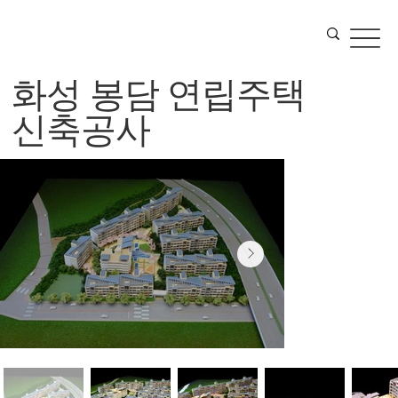
화성 봉담 연립주택
신축공사