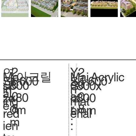
2
Y
연
2
아크릴
Acrylic
Ma
Mai
1:600
Sc
1:600
S
0
e
도
0
800
si
800x
S
in
n
al
.
0
a
:
0
x80
ze
800
iz
ing
mat
e.
8
r
8
0m
.
mm
e.
red
erial
:
m
ien
: