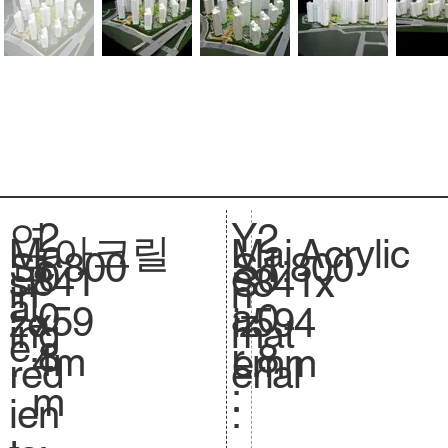
2
Y
연
2
아크릴
Acrylic
Ma
Mai
1:800
Sc
1:800
S
0
e
도
0
841
si
841x
S
in
n
al
.
0
a
:
0
x59
ze
594
iz
ing
mat
e.
8
r
8
4m
.
mm
e.
red
erial
:
m
ien
: