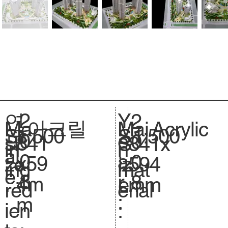
2
Y
연
2
아크릴
Acrylic
Ma
Mai
1:500
Sc
1:500
S
0
e
도
0
841
si
841x
S
in
n
al
.
0
a
:
0
x59
ze
594
iz
ing
mat
e.
8
r
8
4m
.
mm
e.
red
erial
:
m
ien
: