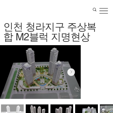
인천 청라지구 주상복
합 M2블럭 지명현상