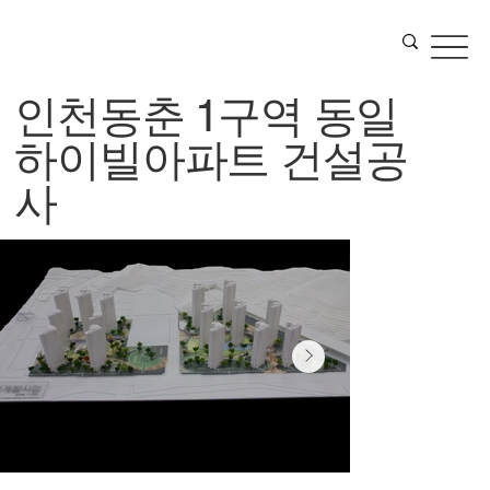
인천동춘 1구역 동일
하이빌아파트 건설공
사