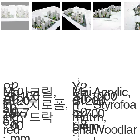
2
Y
연
2
아크릴,
Acrylic,
Ma
Mai
1:100
Sc
1:1000
S
0
e
도
0
120
si
1200
S
스치로폴,
Styrofoa
in
n
0
al
.
0
a
:
0
0x7
ze
x700
iz
우드락
m,
ing
mat
e.
8
r
8
00
.
mm
e.
Woodlar
red
erial
:
mm