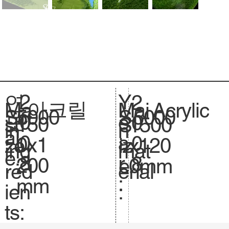
2
Y
연
2
아크릴
Acrylic
Ma
Mai
5000
Sc
5000
S
0
e
도
0
150
si
1500
S
in
n
al
.
0
a
:
0
0x1
ze
x120
iz
ing
mat
e.
8
r
8
200
.
0mm
e.
red
erial
:
mm
ien
:
ts: