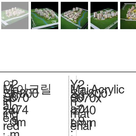
2
Y
연
2
아크릴
Acrylic
Ma
Mai
1:800
Sc
1:800
S
0
e
도
0
670
si
670x
S
in
n
al
.
0
a
:
0
x74
ze
740
iz
ing
mat
e.
9
r
9
0m
.
mm
e.
red
erial
:
m