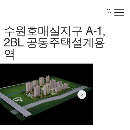
수원호매실지구 A-1,
2BL 공동주택설계용
역