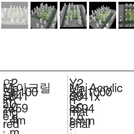
2
Y
연
2
아크릴
Acrylic
Ma
Mai
1:100
Sc
1:1000
S
0
e
도
0
841
si
841x
S
in
n
0
al
.
0
a
:
0
x59
ze
594
iz
ing
mat
e.
9
r
9
4m
.
mm
e.
red
erial
:
m