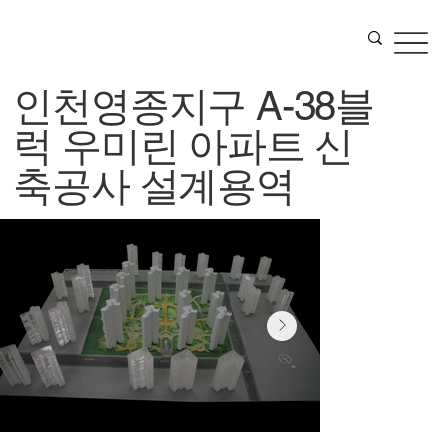
인천영종지구 A-38블
럭 우미린 아파트 신
축공사 설계용역