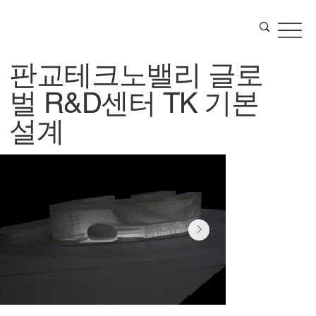
판교테크노밸리 글로
벌 R&D센터 TK 기본
설계