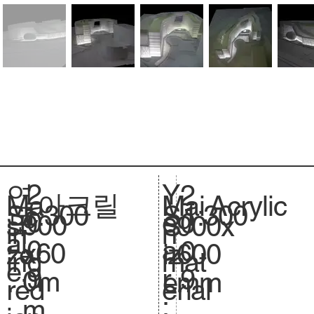
2
Y
연
2
아크릴
Acrylic
Ma
Mai
1:300
Sc
1:300
S
0
e
도
0
900
si
900x
S
in
n
al
.
0
a
:
0
x60
ze
600
iz
ing
mat
e.
9
r
9
0m
.
mm
e.
red
erial
:
m