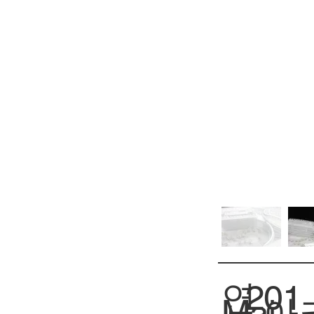
연
201
아
Mai