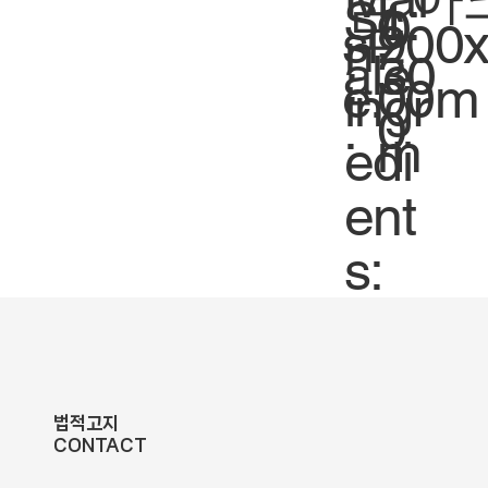
Sc
1:
도
0
siz
900
n
ale
30
:
e.
00m
ingr
.
0
m
edi
ent
s:
법적고지
CONTACT