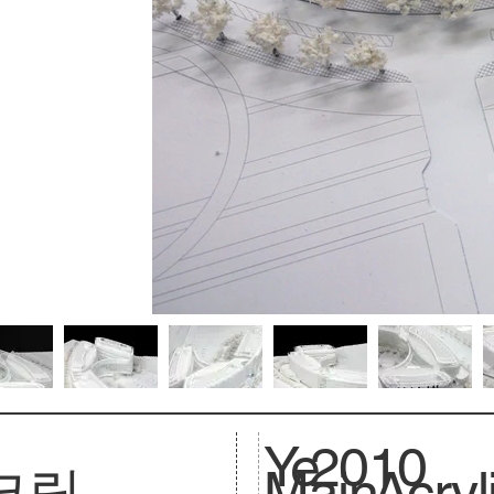
Ye
2010
크릴
Main
Acryl