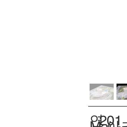
연
201
아
Mai