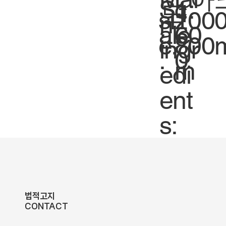
Sc
1:
도
1
siz
100
n
ale
60
:
e.
800
ingr
.
0
m
edi
ent
s:
법적고지
CONTACT