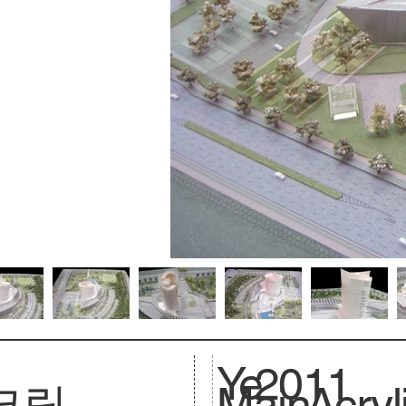
Ye
2011
크릴
Main
Acryl