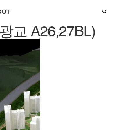
OUT
 A26,27BL)