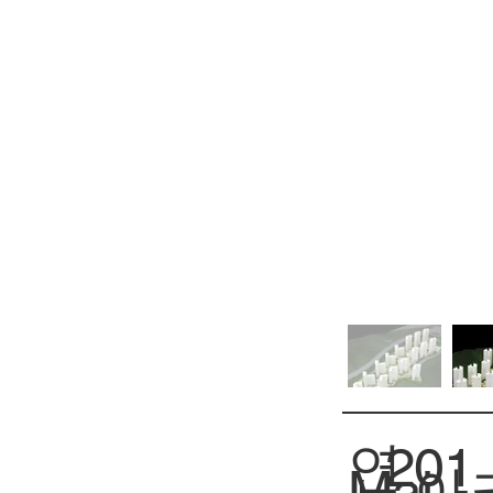
연
201
아
Mai