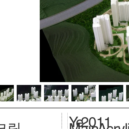
Ye
2011
크릴
Main
Acryl