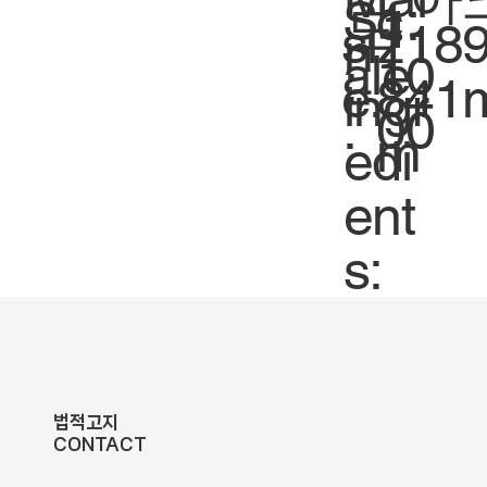
Sc
1:
도
1
siz
118
n
ale
10
:
e.
841
ingr
.
00
m
edi
ent
s:
법적고지
CONTACT