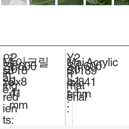
2
Y
연
2
아크릴
Acrylic
Ma
Mai
1:600
Sc
1:600
S
0
e
도
0
118
si
1189
S
in
n
al
.
1
a
:
1
9x8
ze
x841
iz
ing
mat
e.
1
r
1
41
.
mm
e.
red
erial
:
mm
ien
:
ts: