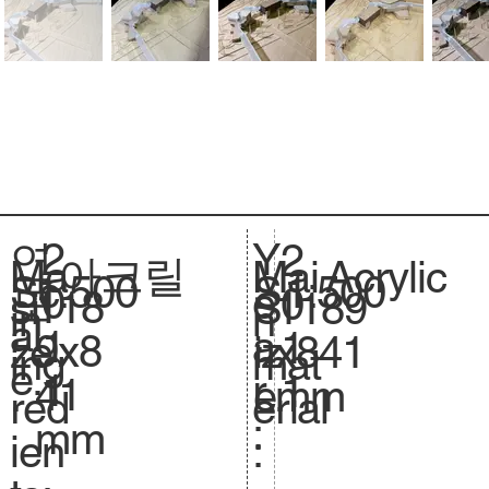
2
Y
연
2
아크릴
Acrylic
Ma
Mai
1:500
Sc
1:500
S
0
e
도
0
118
si
1189
S
in
n
al
.
1
a
:
1
9x8
ze
x841
iz
ing
mat
e.
1
r
1
41
.
mm
e.
red
erial
:
mm
ien
: