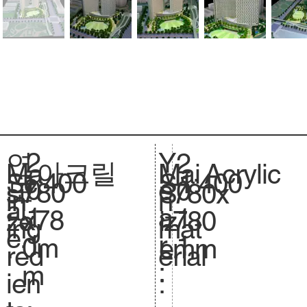
2
Y
연
2
아크릴
Acrylic
Ma
Mai
1:400
Sc
1:400
S
0
e
도
0
780
si
780x
S
in
n
al
.
1
a
:
1
x78
ze
780
iz
ing
mat
e.
1
r
1
0m
.
mm
e.
red
erial
:
m
ien
: