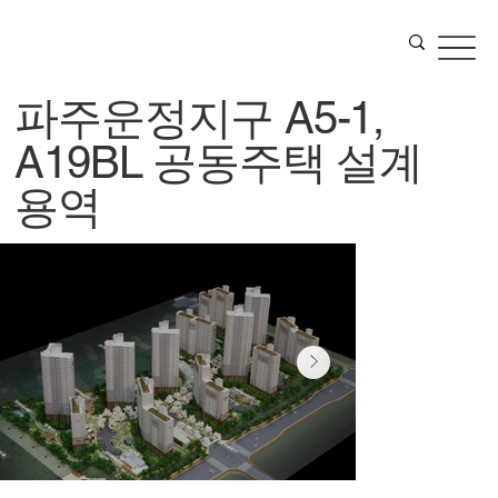
파주운정지구 A5-1,
A19BL 공동주택 설계
용역