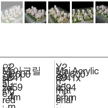
2
Y
연
2
아크릴
Acrylic
Ma
Mai
1:600
Sc
1:600
S
0
e
도
0
841
si
841x
S
in
n
al
.
1
a
:
1
x59
ze
594
iz
ing
mat
e.
1
r
1
4m
.
mm
e.
red
erial
:
m