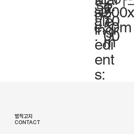
Sc
1:
도
2
siz
500
n
ale
10
:
e.
50m
ingr
.
00
m
edi
ent
s:
법적고지
CONTACT