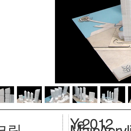
Ye
2012
크릴
Main
Acryl