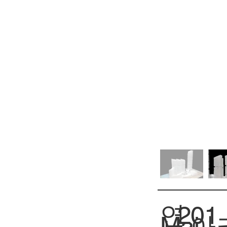
연
201
아
Mai