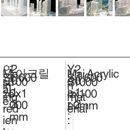
2
Y
연
2
아크릴
Acrylic
Ma
Mai
1:600
Sc
1:600
S
0
e
도
0
100
si
1000
S
in
n
al
.
1
a
:
1
0x1
ze
x100
iz
ing
mat
e.
2
r
2
000
.
0mm
e.
red
erial
:
mm
ien
: