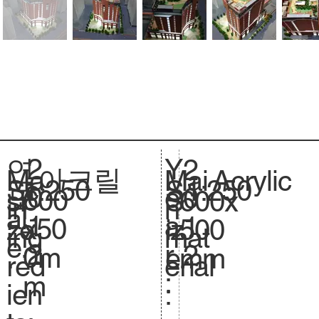
2
Y
연
2
아크릴
Acrylic
Ma
Mai
1:250
Sc
1:250
S
0
e
도
0
600
si
600x
S
in
n
al
.
1
a
:
1
x50
ze
500
iz
ing
mat
e.
2
r
2
0m
.
mm
e.
red
erial
:
m
ien
: