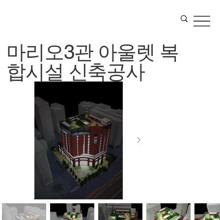
마리오3관 아울렛 복
합시설 신축공사