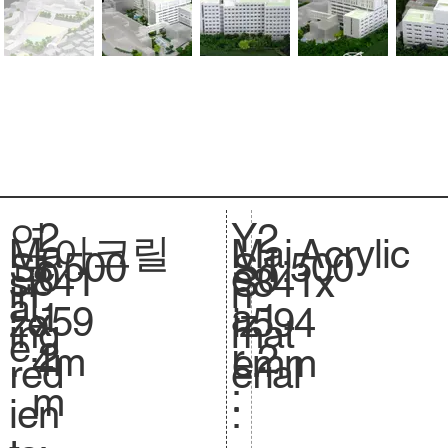
2
Y
연
2
아크릴
Acrylic
Ma
Mai
1:500
Sc
1:500
S
0
e
도
0
841
si
841x
S
in
n
al
.
1
a
:
1
x59
ze
594
iz
ing
mat
e.
2
r
2
4m
.
mm
e.
red
erial
:
m
ien
: