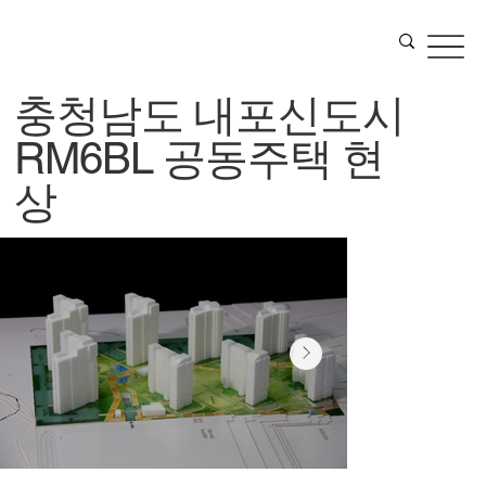
충청남도 내포신도시
RM6BL 공동주택 현
상