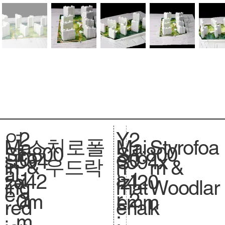
2
Y
연
2
스치로폴
Styrofoa
Ma
Mai
1:800
Sc
1:800
S
0
e
도
0
594
si
594x
S
& 우드락
m &
in
n
al
.
1
a
:
1
x42
ze
420
iz
Woodlar
ing
mat
e.
2
r
2
0m
.
mm
e.
k
red
erial
:
m