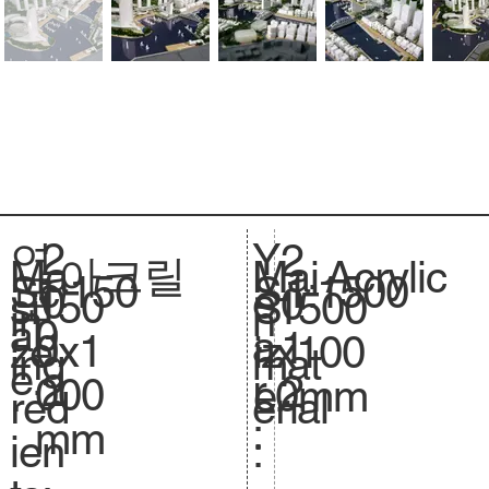
2
Y
연
2
아크릴
Acrylic
Ma
Mai
1:150
Sc
1:1500
S
0
e
도
0
150
si
1500
S
in
n
0
al
.
1
a
:
1
0x1
ze
x100
iz
ing
mat
e.
2
r
2
000
.
0mm
e.
red
erial
:
mm
ien
: