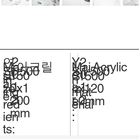
2
Y
연
2
아크릴
Acrylic
Ma
Mai
1:500
Sc
1:500
S
0
e
도
0
150
si
1500
S
in
n
al
.
1
a
:
1
0x1
ze
x120
iz
ing
mat
e.
2
r
2
200
.
0mm
e.
red
erial
:
mm
ien
:
ts: