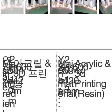
2
Y
연
2
아크릴 &
Acrylic &
Ma
Mai
1:600
Sc
1:600
S
0
e
도
0
594
si
594x
S
3D 프린
3d
in
n
al
.
1
a
:
1
x42
ze
420
iz
팅
Printing
ing
mat
e.
3
r
3
0m
.
mm
e.
(Resin)
red
erial
:
m
ien
: