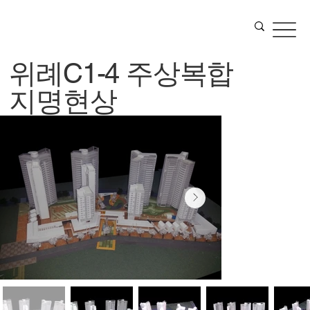
위례C1-4 주상복합
지명현상