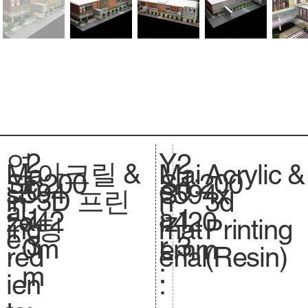
2
Y
연
2
아크릴 &
Acrylic &
Ma
Mai
1:200
Sc
1:200
S
0
e
도
0
594
si
594x
S
3D 프린
3d
in
n
al
.
1
a
:
1
x42
ze
420
iz
팅
Printing
ing
mat
e.
3
r
3
0m
.
mm
e.
(Resin)
red
erial
:
m
ien
: