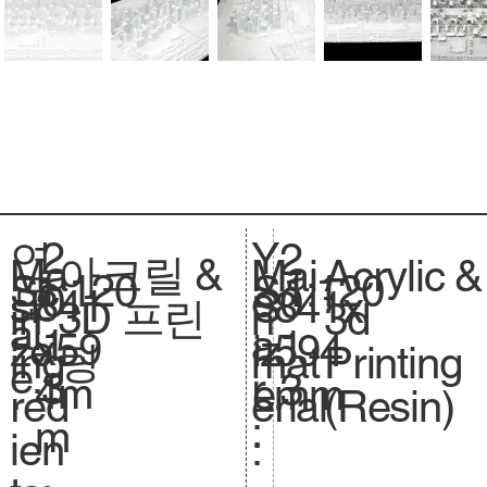
2
Y
연
2
아크릴 &
Acrylic &
Ma
Mai
1:120
Sc
1:120
S
0
e
도
0
841
si
841x
S
3D 프린
3d
in
n
al
.
1
a
:
1
x59
ze
594
iz
팅
Printing
ing
mat
e.
3
r
3
4m
.
mm
e.
(Resin)
red
erial
:
m
ien
: