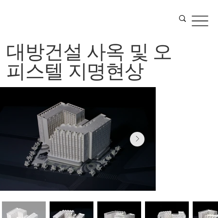
대방건설 사옥 및 오
피스텔 지명현상