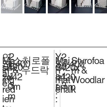
2
Y
연
2
스치로폴
Styrofoa
Ma
Mai
1:400
Sc
1:400
S
0
e
도
0
420
si
420x
S
& 우드락
m &
in
n
al
.
1
a
:
1
x42
ze
420
iz
Woodlar
ing
mat
e.
3
r
3
0m
.
mm
e.
k
red
erial
:
m
ien
: