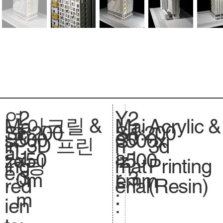
2
Y
연
2
아크릴 &
Acrylic &
Ma
Mai
1:200
Sc
1:200
S
0
e
도
0
500
si
500x
S
3D 프린
3d
in
n
al
.
1
a
:
1
x50
ze
500
iz
팅
Printing
ing
mat
e.
3
r
3
0m
.
mm
e.
(Resin)
red
erial
:
m
ien
: