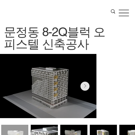
문정동 8-2Q블럭 오
피스텔 신축공사