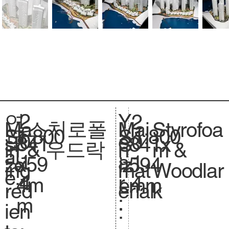
2
Y
연
2
스치로폴
Styrofoa
Ma
Mai
1:800
Sc
1:800
S
0
e
도
0
841
si
841x
S
& 우드락
m &
in
n
al
.
1
a
:
1
x59
ze
594
iz
Woodlar
ing
mat
e.
4
r
4
4m
.
mm
e.
k
red
erial
:
m
ien
: