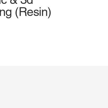
ing (Resin)