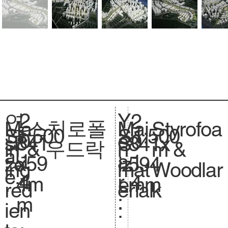
2
Y
연
2
스치로폴
Styrofoa
Ma
Mai
1:500
Sc
1:500
S
0
e
도
0
841
si
841x
S
& 우드락
m &
in
n
al
.
1
a
:
1
x59
ze
594
iz
Woodlar
ing
mat
e.
4
r
4
4m
.
mm
e.
k
red
erial
:
m
ien
: