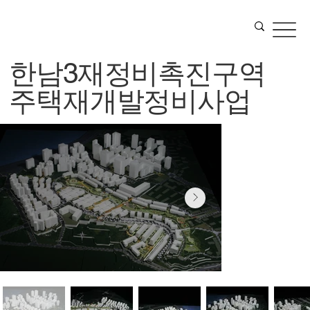
한남3재정비촉진구역
주택재개발정비사업