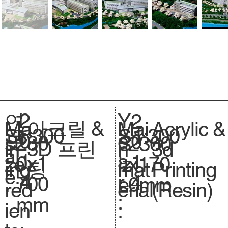
2
Y
연
2
아크릴 &
Acrylic &
Ma
Mai
1:300
Sc
1:300
S
0
e
도
0
230
si
2300
S
3D 프린
3d
in
n
al
.
1
a
:
1
0x1
ze
x170
iz
팅
Printing
ing
mat
e.
4
r
4
700
.
0mm
e.
(Resin)
red
erial
:
mm
ien
: