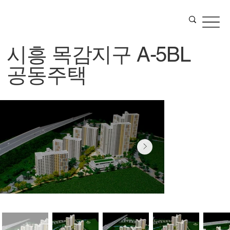
시흥 목감지구 A-5BL
공동주택