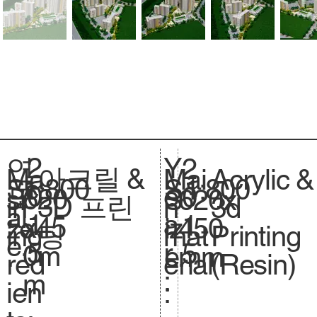
2
Y
연
2
아크릴 &
Acrylic &
Ma
Mai
1:800
Sc
1:800
S
0
e
도
0
620
si
620x
S
3D 프린
3d
in
n
al
.
1
a
:
1
x45
ze
450
iz
팅
Printing
ing
mat
e.
5
r
5
0m
.
mm
e.
(Resin)
red
erial
:
m
ien
: