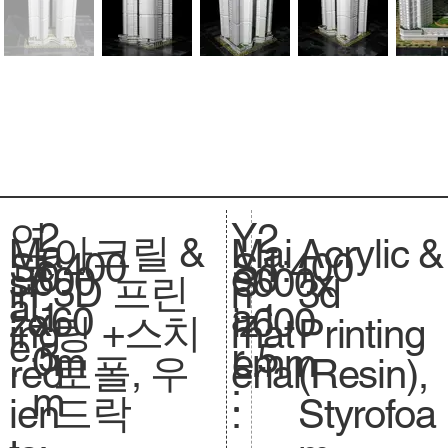
2
Y
연
2
아크릴 &
Acrylic &
Ma
Mai
1:400
Sc
1:400
S
0
e
도
0
600
si
600x
S
3D 프린
3d
in
n
al
.
1
a
:
1
x60
ze
600
iz
팅 +스치
Printing
ing
mat
e.
5
r
5
0m
.
mm
e.
로폴, 우
(Resin),
red
erial
:
m
드락
Styrofoa
ien
: