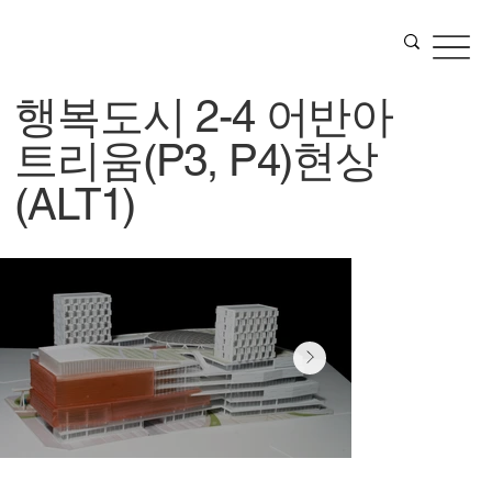
행복도시 2-4 어반아
트리움(P3, P4)현상
(ALT1)