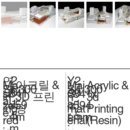
2
Y
연
2
아크릴 &
Acrylic &
Ma
Mai
1:300
Sc
1:300
S
0
e
도
0
841
si
841x
S
3D 프린
3d
in
n
al
.
1
a
:
1
x59
ze
594
iz
팅
Printing
ing
mat
e.
5
r
5
4m
.
mm
e.
(Resin)
red
erial
:
m