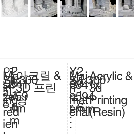
2
Y
연
2
아크릴 &
Acrylic &
Ma
Mai
1:300
Sc
1:300
S
0
e
도
0
841
si
841x
S
3D 프린
3d
in
n
al
.
1
a
:
1
x59
ze
594
iz
팅
Printing
ing
mat
e.
6
r
6
4m
.
mm
e.
(Resin)
red
erial
:
m
ien
: