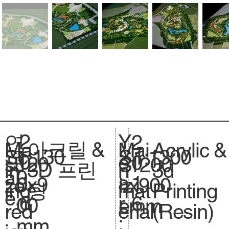
2
Y
연
2
아크릴 &
Acrylic &
Ma
Mai
1:130
Sc
1:1300
S
0
e
도
0
120
si
1200
S
3D 프린
3d
in
n
0
al
.
1
a
:
1
0x9
ze
x900
iz
팅
Printing
ing
mat
e.
6
r
6
00
.
mm
e.
(Resin)
red
erial
:
mm