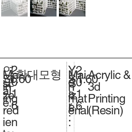
2
Y
연
2
확대모형
Acrylic &
Ma
Mai
1:60
Sc
1:60
S
0
e
도
0
si
S
3d
in
n
al
.
1
a
:
1
ze
iz
Printing
ing
mat
e.
6
r
6
.
e.
(Resin)
red
erial
:
ien
: