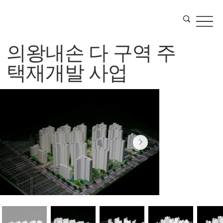
의왕내손 다 구역 주
택재개발 사업