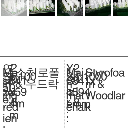
2
Y
연
2
스치로폴
Styrofoa
Ma
Mai
1:100
Sc
1:1000
S
0
e
도
0
841
si
841x
S
& 우드락
m &
in
n
0
al
.
1
a
:
1
x59
ze
594
iz
Woodlar
ing
mat
e.
8
r
8
4m
.
mm
e.
k
red
erial
:
m
ien
: